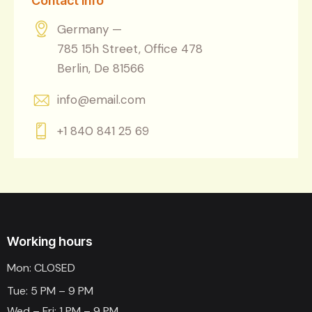
Contact Info
Germany —
785 15h Street, Office 478
Berlin, De 81566
info@email.com
+1 840 841 25 69
Working hours
Mon: CLOSED
Tue: 5 PM – 9 PM
Wed – Fri: 1 PM – 9 PM