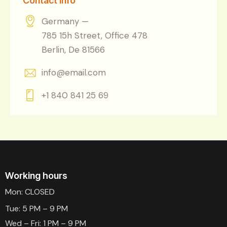
Contact Info
Germany —
785 15h Street, Office 478
Berlin, De 81566
info@email.com
+1 840 841 25 69
Working hours
Mon: CLOSED
Tue: 5 PM – 9 PM
Wed – Fri: 1 PM – 9 PM